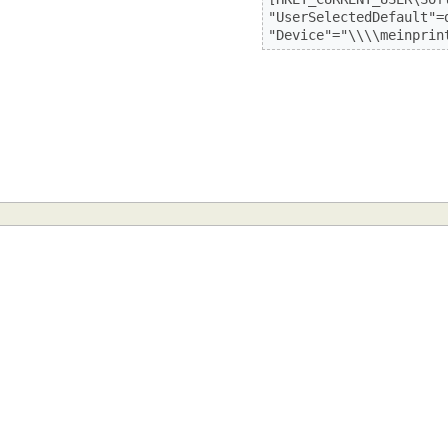
"UserSelectedDefault"=d
"Device"="\\\\meinprin