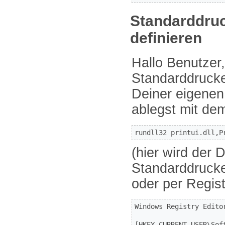
Standarddruc
definieren
Hallo Benutzer
Standarddrucke
Deiner eigenen
ablegst mit dem
rundll32 printui.dll,P
(hier wird der 
Standarddrucker
oder per Regist
Windows Registry Editor
[HKEY_CURRENT_USER\Sof