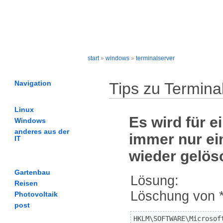
Borwinius Wissensdate
start
»
windows
»
terminalserver
Navigation
Tips zu Termina
Linux
Es wird für 
Windows
anderes aus der
immer nur ei
IT
wieder gelös
Gartenbau
Lösung:
Reisen
Löschung von *
Photovoltaik
post
HKLM\SOFTWARE\Microsof